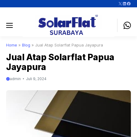
Langsung
X
LinkedI
https://www.f
ke
isi
Menu
Home
»
Blog
»
Jual Atap Solarflat Papua Jayapura
Jual Atap Solarflat Papua
Jayapura
admin
Juli 9, 2024