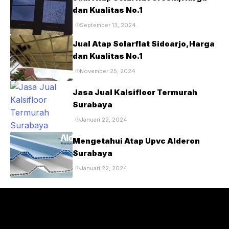
dan Kualitas No.1
September 13, 2024
Jual Atap Solarflat Sidoarjo,Harga
dan Kualitas No.1
November 25, 2024
Jasa Jual Kalsifloor Termurah
Surabaya
Januari 22, 2024
Mengetahui Atap Upvc Alderon
Surabaya
Januari 22, 2024