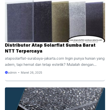
Distributor Atap Solarflat Sumba Barat
NTT Terpercaya
atapsolarflat-surabaya-jakarta.com Ingin punya hunian yang
adem, tapi hemat dan tetap estetik? Mulailah dengan
memilih material atap dengan pertimbangan yang tepat.
admin
Maret 26, 2025
Atap solarflat Sumba Barat karena dapat menjadi alternatif
bagus karena memiliki ketahanan yang baik dan harganya
lebih terjangkau. Atap solarflat menjadi inovasi bagus dalam
dunia konstruksi dengan menggabungkan fungsi atap itu
sendiri dan sumber energi terbarukan. Yang mana, material
ini menawarkan solusipraktis dan tentunya ramah