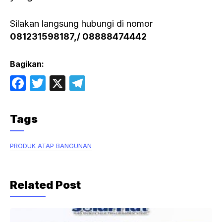
Silakan langsung hubungi di nomor
081231598187,/ 08888474442
Bagikan:
F
T
X
T
a
w
el
c
itt
e
Tags
e
er
gr
b
a
PRODUK ATAP BANGUNAN
o
m
o
Related Post
k