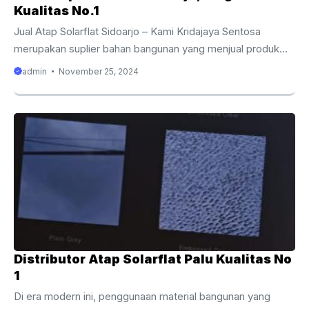
Kualitas No.1
Jual Atap Solarflat Sidoarjo – Kami Kridajaya Sentosa
merupakan suplier bahan bangunan yang menjual produk
atap Solarflat / Solartuff Solid yang berbahan polycarbonate
admin
November 25, 2024
dengan kualitas terbaik.yang menjadi solusi untuk bangunan
anda. atap solarflat sangat cocok di gunakan sebagai
canopy rumah. karena sangat cocok dengan pencahayaan
yang masuk. khususnya kota kota besar sudah banyak
sekali yang menggunakan produk tersebut. Sebagai salah
satu suplier distributor atap solarflat yang terbaik di wilayah
Sidoarjo.kami juga memiliki beberapa keunggulan yang
wajib di ketahui oleh semua ...
Distributor Atap Solarflat Palu Kualitas No
1
Di era modern ini, penggunaan material bangunan yang