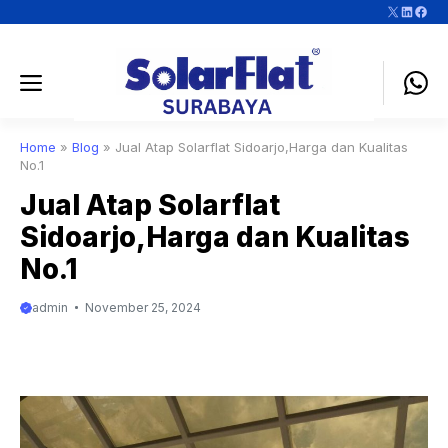
Langsung
X
LinkedI
https://www.f
ke
isi
Menu
Home
»
Blog
»
Jual Atap Solarflat Sidoarjo,Harga dan Kualitas
No.1
Jual Atap Solarflat
Sidoarjo,Harga dan Kualitas
No.1
admin
November 25, 2024