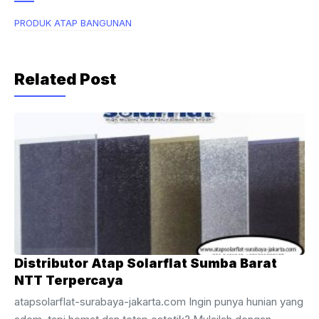
e
er
gr
b
a
PRODUK ATAP BANGUNAN
o
m
o
Related Post
k
Distributor Atap Solarflat Sumba Barat
NTT Terpercaya
atapsolarflat-surabaya-jakarta.com Ingin punya hunian yang