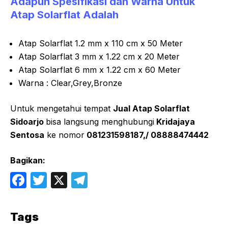
Adapun Spesifikasi dan Warna Untuk
Atap Solarflat Adalah
Atap Solarflat 1.2 mm x 110 cm x 50 Meter
Atap Solarflat 3 mm x 1.22 cm x 20 Meter
Atap Solarflat 6 mm x 1.22 cm x 60 Meter
Warna : Clear,Grey,Bronze
Untuk mengetahui tempat
Jual Atap Solarflat
Sidoarjo
bisa langsung menghubungi
Kridajaya
Sentosa
ke nomor
081231598187,/ 08888474442
Bagikan:
F
T
X
T
a
w
el
c
itt
e
Tags